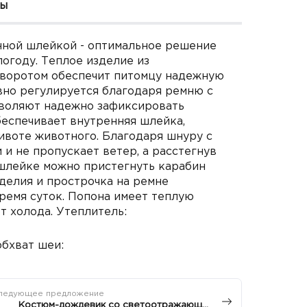
вы
нной шлейкой - оптимальное решение
огоду. Теплое изделие из
 воротом обеспечит питомцу надежную
авно регулируется благодаря ремню с
озволяют надежно зафиксировать
еспечивает внутренняя шлейка,
ивоте животного. Благодаря шнуру с
и не пропускает ветер, а расстегнув
шлейке можно пристегнуть карабин
делия и прострочка на ремне
ремя суток. Попона имеет теплую
 холода. Утеплитель:
обхват шеи:
ледующее предложение
Костюм-дождевик со светоотражающей