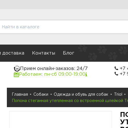
и доставка
Контакты
Блог
Прием онлайн-заказов: 24/7
+7 
+7 
Работаем: пн-сб 09:00-19:00
Главная
Собаки
Одежда и обувь для собак
Triol
Попона стеганная утепленная со встроенной шлейкой T
П
У