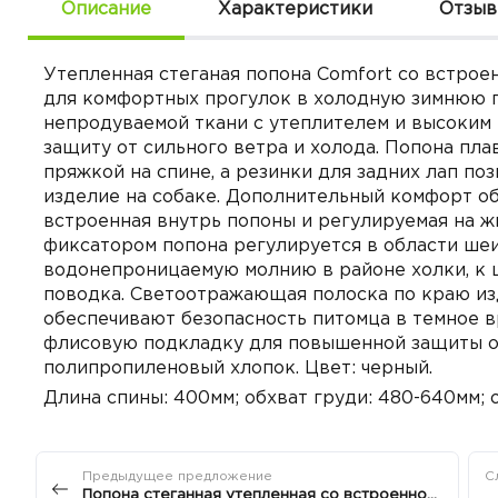
Описание
Характеристики
Отзы
Утепленная стеганая попона Comfort со встрое
для комфортных прогулок в холодную зимнюю п
непродуваемой ткани с утеплителем и высоким
защиту от сильного ветра и холода. Попона пл
пряжкой на спине, а резинки для задних лап п
изделие на собаке. Дополнительный комфорт об
встроенная внутрь попоны и регулируемая на ж
фиксатором попона регулируется в области шеи 
водонепроницаемую молнию в районе холки, к 
поводка. Светоотражающая полоска по краю из
обеспечивают безопасность питомца в темное в
флисовую подкладку для повышенной защиты от
полипропиленовый хлопок. Цвет: черный.
Длина спины: 400мм; обхват груди: 480-640мм; 
Предыдущее предложение
С
Попона стеганная утепленная со встроенной