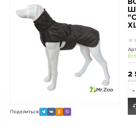
В
Ш
"
X
Арт
Ест
2
Кол
−
Поделиться: