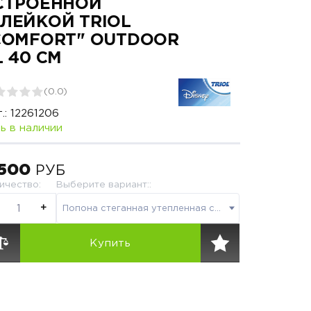
СТРОЕННОЙ
ЛЕЙКОЙ TRIOL
COMFORT" OUTDOOR
L 40 СМ
(
0.0
)
.:
12261206
ь в наличии
 500
РУБ
ичество
:
Выберите вариант::
+
Попона стеганная утепленная со встроенной шлейкой Triol "Comfort" OUTDOOR XL 40 см
Купить