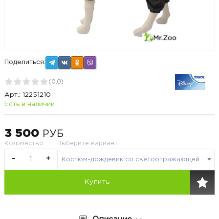
Поделиться:
(
0.0
)
Арт.:
12251210
Есть в наличии
3 500
РУБ
Количество
:
Выберите вариант::
−
+
Костюм-дождевик со светоотражающей полоской Triol "Cross" OUTDOOR 3XL 50 см
Купить